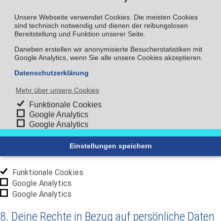
Sonstiges
Unsere Webseite verwendet Cookies. Die meisten Cookies
sind technisch notwendig und dienen der reibungslosen
7. Zustimmung
Bereitstellung und Funktion unserer Seite.
Daneben erstellen wir anonymisierte Besucherstatistiken mit
Wenn du unsere Website das erste Mal besuchst, zeigen wir
Google Analytics, wenn Sie alle unsere Cookies akzeptieren.
Ihnen ein Pop-Up mit einer Erklärung über Cookies. Sobald du
Datenschutzerklärung
auf “Einstellungen speichern” klickst, gibst du uns dein
Einverständnis alle von dir gewählten Kategorien von Cookies
Mehr über unsere Cookies
und Plugins wie in dieser Cookie-Richtlinie beschrieben zu
Funktionale Cookies
verwenden. Du kannst die Verwendung von Cookies über deinen
Google Analytics
Browser deaktivieren, aber bitte beachte, dass unsere Website
Google Analytics
dann unter Umständen nicht richtig funktioniert.
Einstellungen speichern
7.1 Verwalte deine Zustimmungseinstellungen
Funktionale Cookies
Google Analytics
Google Analytics
8. Deine Rechte in Bezug auf persönliche Daten