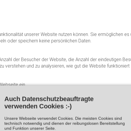
n
 Funktionalität unserer Website nutzen können. Sie ermöglichen es
ln oder speichern keine persönlichen Daten.
Anzahl der Besucher der Website, die Anzahl der eindeutigen Besu
u verstehen und zu analysieren, wie gut die Website funktioniert
Webseite ein.
n in der Regel verwendet, um relevante und auf den Besucher zug
zient einzusetzen.
Die in diesen Cookies gespeicherten Informati
Auch Datenschutzbeauftragte
 im Browser zu schalten.
verwenden Cookies :-)
Unsere Webseite verwendet Cookies. Die meisten Cookies sind
inbetten von Inhalten, wie Videos oder virtuelle Karten.
technisch notwendig und dienen der reibungslosen Bereitstellung
und Funktion unserer Seite.