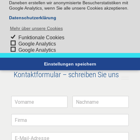
Daneben erstellen wir anonymisierte Besucherstatistiken mit
E-Mail: info@externer-datenschutzbeauftragter-
Google Analytics, wenn Sie alle unsere Cookies akzeptieren.
stuttgart.de
Web: www.externer-datenschutzbeauftragter-
Datenschutzerklärung
stuttgart.de
Mehr über unsere Cookies
Kantstraße 14
Funktionale Cookies
Google Analytics
71277 Rutesheim
Google Analytics
Einstellungen speichern
Kontaktformular – schreiben Sie uns