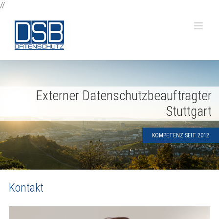
Zum
//
Inhalt
springen
Externer Datenschutzbeauftragter
Stuttgart
KOMPETENZ SEIT 2012
Kontakt