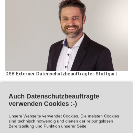
DSB Externer Datenschutzbeauftragter Stuttgart
Fabian Christoph Henkel
Auch Datenschutzbeauftragte
Diplom-Betriebswirt (FH)
verwenden Cookies :-)
Zertifizierter Datenschutzbeauftragter (TÜV SÜD)
Unsere Webseite verwendet Cookies. Die meisten Cookies
Tel. +49 (0) 7152 56 47 73
sind technisch notwendig und dienen der reibungslosen
Mob. +49 (0) 176 327 441 72
Bereitstellung und Funktion unserer Seite.