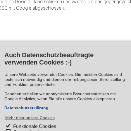
ben, an Google Irland schicken und warten, bis das gegengeze
BDSG mit Google abgeschlossen.
ng nach Art. 28 DSGVO mit Google abschließe
Auch Datenschutzbeauftragte
verwenden Cookies :-)
ng muss mit Google ein Vertrag zur Auftragsverarbeitung gem. 
 Das funktioniert wie nachfolgend beschrieben.
Unsere Webseite verwendet Cookies. Die meisten Cookies sind
technisch notwendig und dienen der reibungslosen Bereitstellung
upport.google.com/analytics/answer/3379636?hl=de
und findet d
und Funktion unserer Seite.
tz:
“Die Datenverarbeitungsbedingungen für Google Anzeigen ers
Daneben erstellen wir anonymisierte Besucherstatistiken mit
er deutschen Version dieses Zusatzes).”
Google Analytics, wenn Sie alle unsere Cookies akzeptieren.
Datenschutzerklärung
as Data Processing Addendum mit folgenden Schritten ab.
Mehr über unsere Cookies
Funktionale Cookies