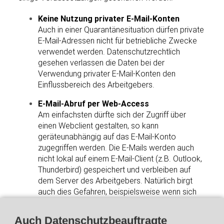
Keine Nutzung privater E-Mail-Konten
Auch in einer Quarantänesituation dürfen private
E-Mail-Adressen nicht für betriebliche Zwecke
verwendet werden. Datenschutzrechtlich
gesehen verlassen die Daten bei der
Verwendung privater E-Mail-Konten den
Einflussbereich des Arbeitgebers.
E-Mail-Abruf per Web-Access
Am einfachsten dürfte sich der Zugriff über
einen Webclient gestalten, so kann
geräteunabhängig auf das E-Mail-Konto
zugegriffen werden. Die E-Mails werden auch
nicht lokal auf einem E-Mail-Client (z.B. Outlook,
Thunderbird) gespeichert und verbleiben auf
dem Server des Arbeitgebers. Natürlich birgt
auch dies Gefahren, beispielsweise wenn sich
ein Trojaner, Keylogger oder vergleichbare
Malware auf dem Gerät befindet. Daher ist es
Auch Datenschutzbeauftragte