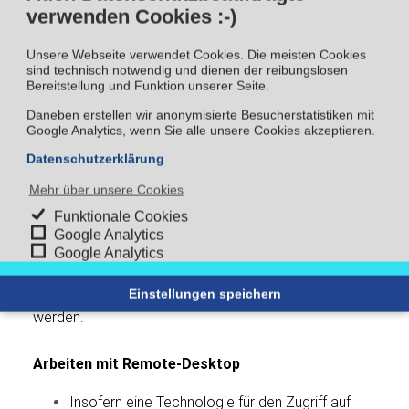
ungemein wichtig, dass ein Gerät über einen
verwenden Cookies :-)
aktuellen und guten Virenschutz verfügt.
Herunterladen von Anhängen
Unsere Webseite verwendet Cookies. Die meisten Cookies
sind technisch notwendig und dienen der reibungslosen
Anhänge werden insbesondere datenschutzrechtlich
Bereitstellung und Funktion unserer Seite.
relevant, wenn es sich beispielsweise um Listen mit
Daneben erstellen wir anonymisierte Besucherstatistiken mit
personenbezogenen Daten handelt. Zum Beispiel
Google Analytics, wenn Sie alle unsere Cookies akzeptieren.
Einsatzpläne, Urlaubskalender und vergleichbar. Um
die Anhänge zu öffnen, müssen diese zumindest
Datenschutzerklärung
vorübergehend lokal auf einem privaten Gerät
Mehr über unsere Cookies
geöffnet und gespeichert werden. Hier hilft im Notfall
nur eine konkrete Anweisung, die Daten nur
Funktionale Cookies
Google Analytics
vorübergehend lokal zu speichern und den Zugriff
Google Analytics
durch Dritte (wie Familienmitglieder) zu verhindern.
Natürlich müssen derartige Daten nach der
Einstellungen speichern
Bearbeitung wieder vom privaten Gerät gelöscht
werden.
Arbeiten mit Remote-Desktop
Insofern eine Technologie für den Zugriff auf