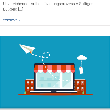
Unzureichender Authentifizierungsprozess = Saftiges
Bußgeld [...]
Weiterlesen