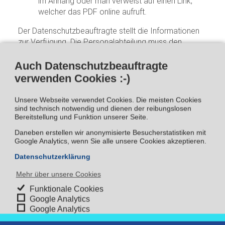
im Anhang oder man verweist auf einen Link,
welcher das PDF online aufruft.
Der Datenschutzbeauftragte stellt die Informationen
zur Verfügung. Die Personalabteilung muss den
Prozess umsetzen.
Auch Datenschutzbeauftragte
verwenden Cookies :-)
2. Der richtige Umgang mit
Unsere Webseite verwendet Cookies. Die meisten Cookies
Bewerbungsunterlagen hinsichtlich
sind technisch notwendig und dienen der reibungslosen
Bereitstellung und Funktion unserer Seite.
Datensparsamkeit und Löschfristen
Daneben erstellen wir anonymisierte Besucherstatistiken mit
Google Analytics, wenn Sie alle unsere Cookies akzeptieren.
Ausgangspunkt ist: Bewerbungsunterlagen
Datenschutzerklärung
können nur komplett gelöscht werden, wenn alle
Speicherorte bekannt sind.
Mehr über unsere Cookies
Grundsätzlich empfiehlt es sich alle
Funktionale Cookies
Bewerbungen zentral an einer E-Mail-Adresse zu
Google Analytics
empfangen (in der Regel bewerbung@ihre-
Google Analytics
firma.de)