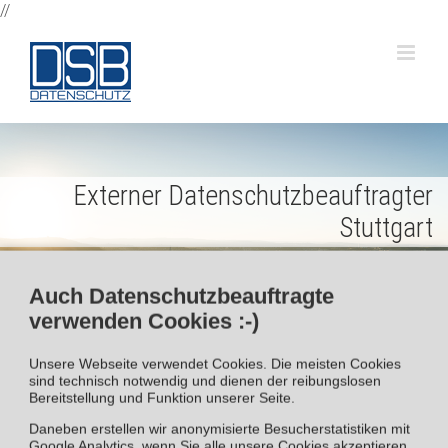
Zum
//
Inhalt
springen
Externer Datenschutzbeauftragter
Stuttgart
KOMPETENZ SEIT 2012
Auch Datenschutzbeauftragte
verwenden Cookies :-)
Unsere Webseite verwendet Cookies. Die meisten Cookies
Downloads und Tipps
sind technisch notwendig und dienen der reibungslosen
Bereitstellung und Funktion unserer Seite.
Daneben erstellen wir anonymisierte Besucherstatistiken mit
Downloads – Formulare und Praxishilfen
Google Analytics, wenn Sie alle unsere Cookies akzeptieren.