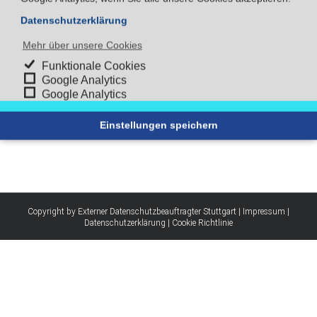
Datenschutzerklärung
DSGVO – 6 wichtige Tipps zur
Mehr über unsere Cookies
Umsetzung
Funktionale Cookies
Google Analytics
Workaround – Google Analytics
Google Analytics
Auftragsverarbeitung
Einstellungen speichern
Copyright by Externer Datenschutzbeauftragter Stuttgart |
Impressum
|
Datenschutzerklärung
|
Cookie Richtlinie